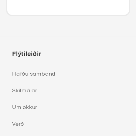
Flýtileiðir
Hafðu samband
Skilmálar
Um okkur
Verð