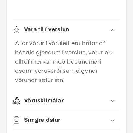
Vara til í verslun
Allar vörur í vöruleit eru britar af
básaleigjendum í verslun, vörur eru
alltaf merkar með básanúmeri
ásamt vöruverði sem eigandi
vörunar setur inn.
Vöruskilmálar
Símgreiðslur