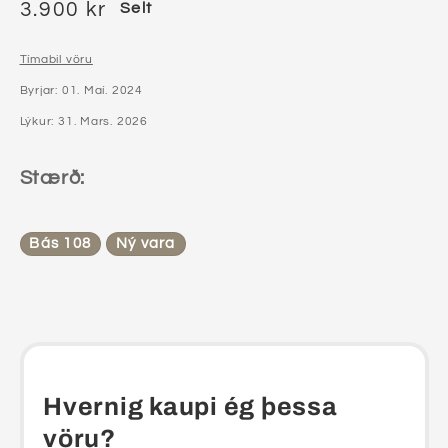
3.900 kr
Selt
Tímabil vöru
Byrjar: 01. Maí. 2024
Lýkur: 31. Mars. 2026
Stærð:
Bás 108
Ný vara
Hvernig kaupi ég þessa
vöru?