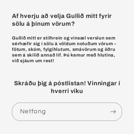
Af hverju að velja Gullið mitt fyrir
sölu á þínum vörum?
Gullið mitt er stílhrein og vinsæl verslun sem
sérhæfir sig í sölu á völdum notuðum vörum –
fötum, skóm, fylgihlutum, smávörum og öðru
sem á skilið annað líf. Þú kemur með hlutina,
við sjáum um rest!
Skráðu þig á póstlistan! Vinningar í
hverri viku
Netfang