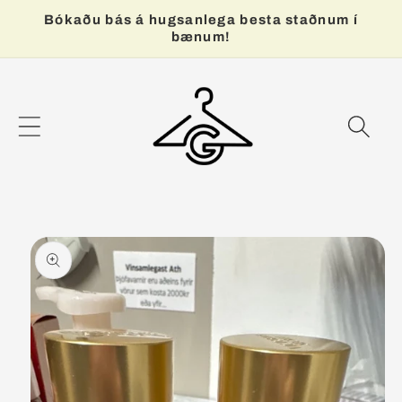
Bókaðu bás á hugsanlega besta staðnum í
bænum!