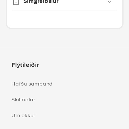
Símgreiðslur
Flýtileiðir
Hafðu samband
Skilmálar
Um okkur