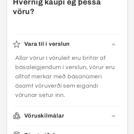
Hvernig kaupi ég þessa
vöru?
Vara til í verslun
Allar vörur í vöruleit eru britar af
básaleigjendum í verslun, vörur eru
alltaf merkar með básanúmeri
ásamt vöruverði sem eigandi
vörunar setur inn.
Vöruskilmálar