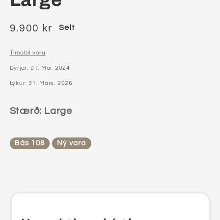
9.900 kr
Selt
Tímabil vöru
Byrjar: 01. Maí. 2024
Lýkur: 31. Mars. 2026
Stærð: Large
Bás 108
Ný vara