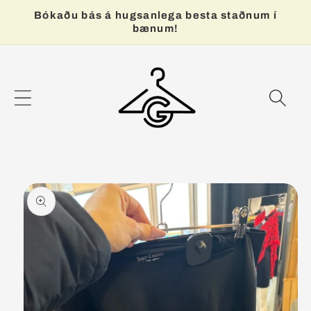
Bókaðu bás á hugsanlega besta staðnum í
bænum!