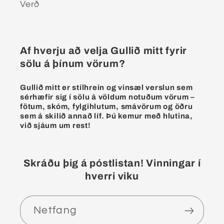
Verð
Af hverju að velja Gullið mitt fyrir
sölu á þínum vörum?
Gullið mitt er stílhrein og vinsæl verslun sem
sérhæfir sig í sölu á völdum notuðum vörum –
fötum, skóm, fylgihlutum, smávörum og öðru
sem á skilið annað líf. Þú kemur með hlutina,
við sjáum um rest!
Skráðu þig á póstlistan! Vinningar í
hverri viku
Netfang