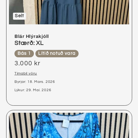
Selt
Blár Hlýrakjóll
Stærð: XL
Bás 1
Lítið notuð vara
3.000 kr
Tímabil vöru
Byrjar: 18. Mars. 2026
Lýkur: 29. Maí. 2026