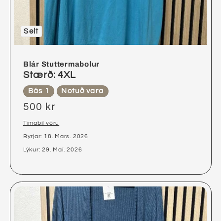
Selt
Blár Stuttermabolur
Stærð: 4XL
Bás 1
Notuð vara
500 kr
Tímabil vöru
Byrjar: 18. Mars. 2026
Lýkur: 29. Maí. 2026