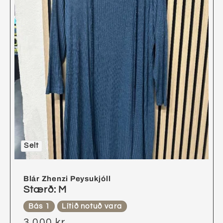
Selt
Blár Zhenzi Peysukjóll
Stærð: M
Bás 1
Lítið notuð vara
3.000 kr