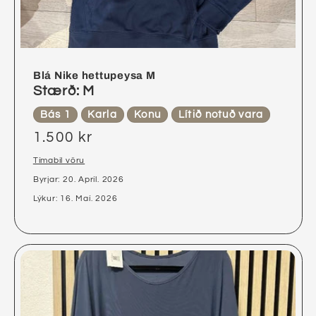
Blá Nike hettupeysa M
Stærð: M
Bás 1
Karla
Konu
Lítið notuð vara
1.500 kr
Tímabil vöru
Byrjar: 20. Apríl. 2026
Lýkur: 16. Maí. 2026