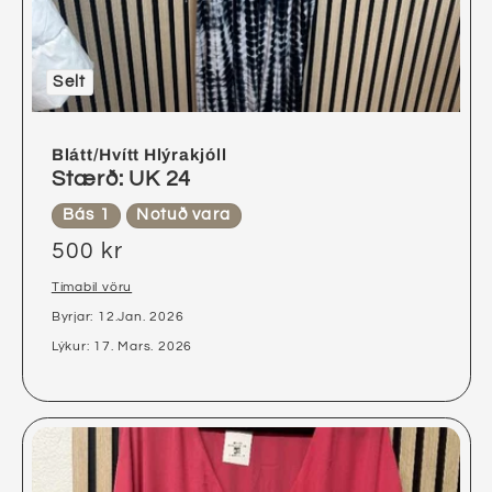
Selt
Blátt/Hvítt Hlýrakjóll
Stærð: UK 24
Bás 1
Notuð vara
500 kr
Tímabil vöru
Byrjar: 12.Jan. 2026
Lýkur: 17. Mars. 2026