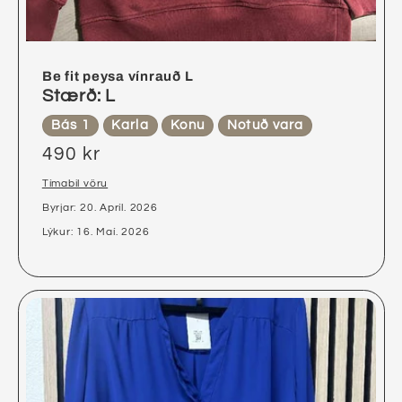
Be fit peysa vínrauð L
Stærð: L
Bás 1
Karla
Konu
Notuð vara
490 kr
Tímabil vöru
Byrjar: 20. Apríl. 2026
Lýkur: 16. Maí. 2026