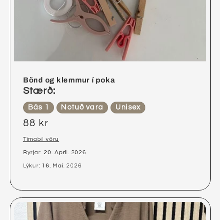
Bönd og klemmur í poka
Stærð:
Bás 1
Notuð vara
Unisex
88 kr
Tímabil vöru
Byrjar: 20. Apríl. 2026
Lýkur: 16. Maí. 2026