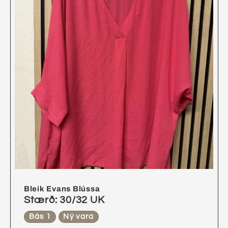
Bleik Evans Blússa
Stærð: 30/32 UK
Bás 1
Ný vara