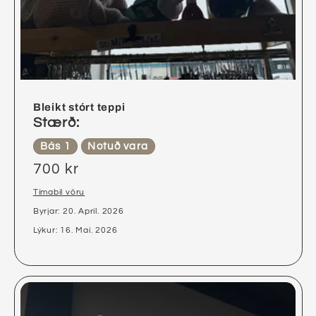
Bleikt stórt teppi
Stærð:
Bás 1
Notuð vara
700 kr
Tímabil vöru
Byrjar: 20. Apríl. 2026
Lýkur: 16. Maí. 2026