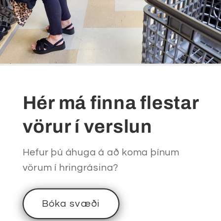
Hér má finna flestar
vörur í verslun
Hefur þú áhuga á að koma þínum
vörum í hringrásina?
Bóka svæði