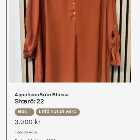
AppelsínuBrún Blússa
Stærð: 22
Bás 1
Lítið notuð vara
3.000 kr
Tímabil vöru