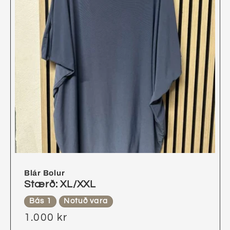
Blár Bolur
Stærð: XL/XXL
Bás 1
Notuð vara
1.000 kr