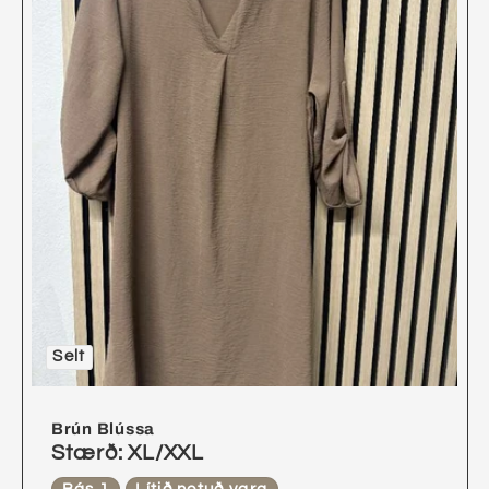
Selt
Brún Blússa
Stærð: XL/XXL