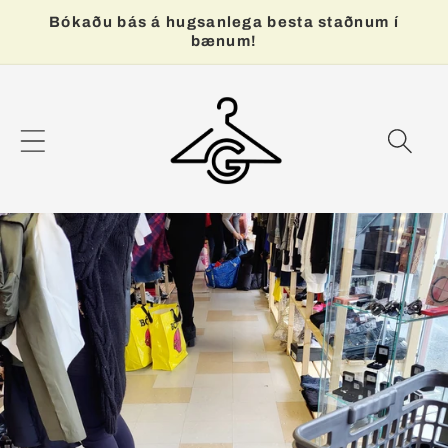
Bókaðu bás á hugsanlega besta staðnum í
bænum!