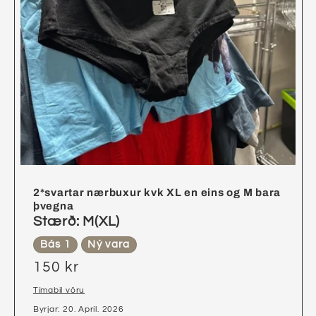
2*svartar nærbuxur kvk XL en eins og M bara
þvegna
Stærð: M(XL)
Bás 1
Ný vara
150 kr
Tímabil vöru
Byrjar: 20. Apríl. 2026