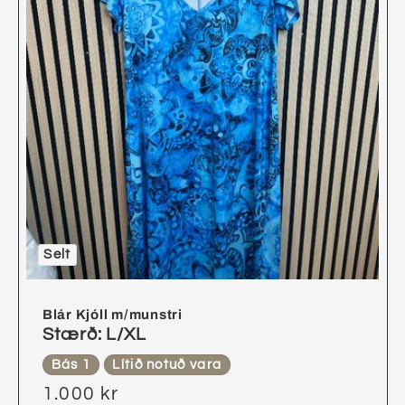
Selt
Blár Kjóll m/munstri
Stærð: L/XL
Bás 1
Lítið notuð vara
1.000 kr