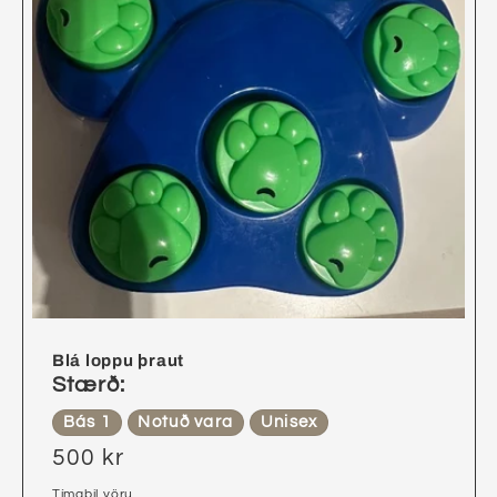
Blá loppu þraut
Stærð:
Bás 1
Notuð vara
Unisex
500 kr
Tímabil vöru