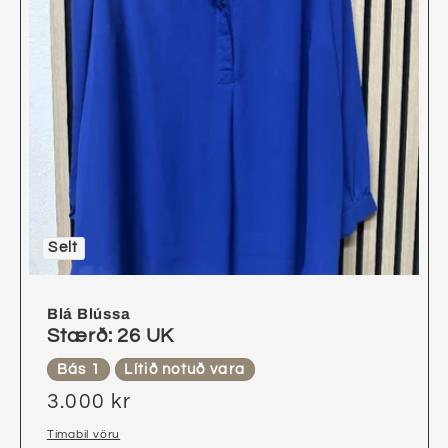
Selt
Blá Blússa
Stærð: 26 UK
Bás 1
Lítið notuð vara
3.000 kr
Tímabil vöru