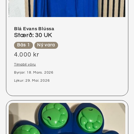
Blá Evans Blússa
Stærð: 30 UK
Bás 1
Ný vara
4.000 kr
Tímabil vöru
Byrjar: 18. Mars. 2026
Lýkur: 29. Maí. 2026