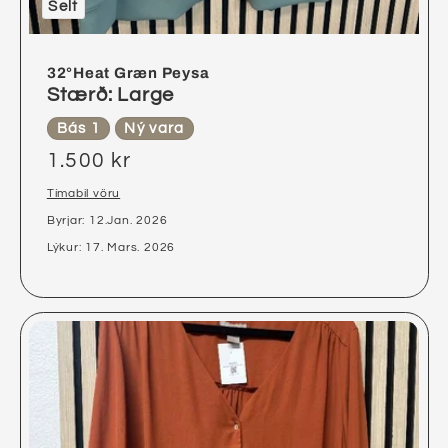
Selt
32°Heat Græn Peysa
Stærð: Large
Bás 1
Ný vara
1.500 kr
Tímabil vöru
Byrjar: 12.Jan. 2026
Lýkur: 17. Mars. 2026